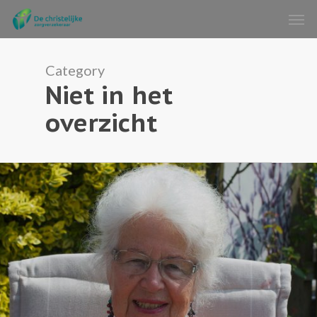
Skip
Men
to
main
content
Category
Niet in het
overzicht